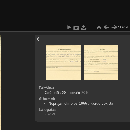
56/820
Feltöltve
Csütörtök 28 Február 2019
Albumok
Néprajzi felmérés 1966
/
Kérdőívek 3b
Látogatás
73264