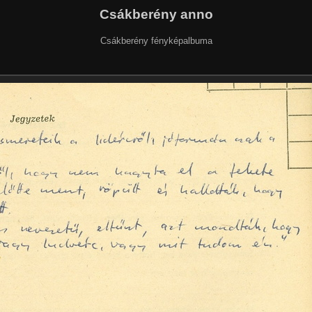
Csákberény anno
Csákberény fényképalbuma