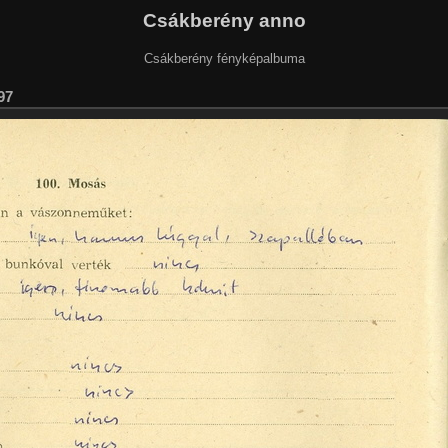
Csákberény anno
Csákberény fényképalbuma
97