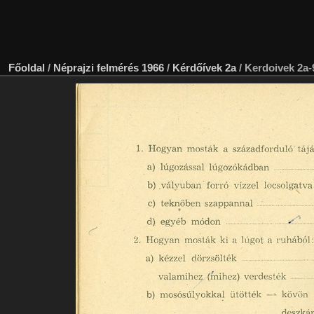
Főoldal
/
Néprajzi felmérés 1966
/
Kérdőívek 2a
/
Kerdoivek 2a-